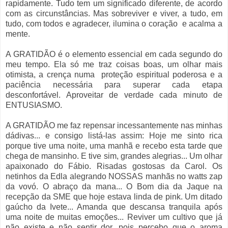
rapidamente. Tudo tem um significado diferente, de acordo
com as circunstâncias. Mas sobreviver e viver, a tudo, em
tudo, com todos e agradecer, ilumina o coração
e acalma a
mente.
A GRATIDÃO é o elemento essencial em cada segundo do
meu tempo. Ela só me traz coisas boas, um olhar mais
otimista, a crença numa
proteção espiritual poderosa e a
paciência necessária para superar cada etapa
desconfortável. Aproveitar de verdade cada minuto de
ENTUSIASMO.
A GRATIDÃO me faz repensar incessantemente nas minhas
dádivas... e consigo listá-las assim: Hoje me sinto rica
porque tive uma noite, uma manhã e recebo esta tarde que
chega de mansinho. E tive sim, grandes alegrias... Um olhar
apaixonado do Fábio. Risadas gostosas da Carol. Os
netinhos da Edla alegrando NOSSAS manhãs no watts zap
da vovó. O abraço da mana... O Bom dia da Jaque na
recepção da SME que hoje estava linda de pink. Um ditado
gaúcho da Ivete... Amanda que descansa tranquila após
uma noite de muitas emoções... Reviver um cultivo que já
não existe e não sentir dor, pois percebo que o aroma