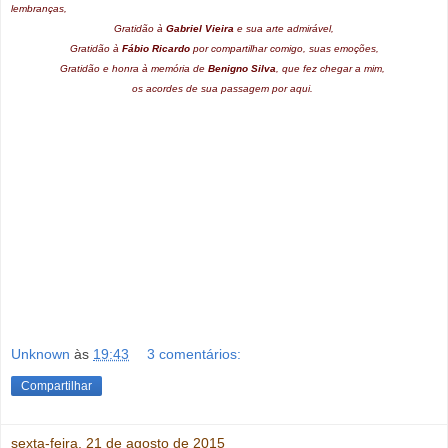
lembranças,
Gratidão à
Gabriel Vieira
e sua arte admirável,
Gratidão à
Fábio Ricardo
por compartilhar comigo, suas emoções,
Gratidão e honra à memória de
Benigno Silva
, que fez chegar a mim,
os acordes de sua passagem por aqui.
Unknown
às
19:43
3 comentários:
Compartilhar
sexta-feira, 21 de agosto de 2015