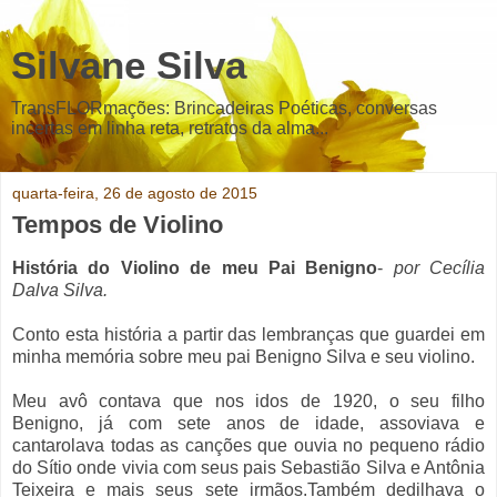
Silvane Silva
TransFLORmações: Brincadeiras Poéticas, conversas
incertas em linha reta, retratos da alma...
quarta-feira, 26 de agosto de 2015
Tempos de Violino
História do Violino de meu Pai Benigno
-
por Cecília
Dalva Silva.
Conto esta história a partir das lembranças que guardei em
minha memória sobre meu pai Benigno Silva e seu violino.
Meu avô contava que nos idos de 1920, o seu filho
Benigno, já com sete anos de idade, assoviava e
cantarolava todas as canções que ouvia no pequeno rádio
do Sítio onde vivia com seus pais Sebastião Silva e Antônia
Teixeira e mais seus sete irmãos.Também dedilhava o