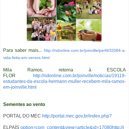
Para saber mais..
.
http://ndonline.com.br/joinville/perfil/32084-a-
vida-feita-em-versos.html.
Mila Ramos, retorna à ESCOLA
FLOR
http://ndonline.com.br/joinville/noticias/19119-
estudantes-da-escola-hermann-muller-recebem-mila-ramos-
em-joinville.html
Sementes ao vento
PORTAL DO MEC
http://portal.mec.gov.br/index.php?
ELPAÍS
option=com_content&view=article&id=17080http://i