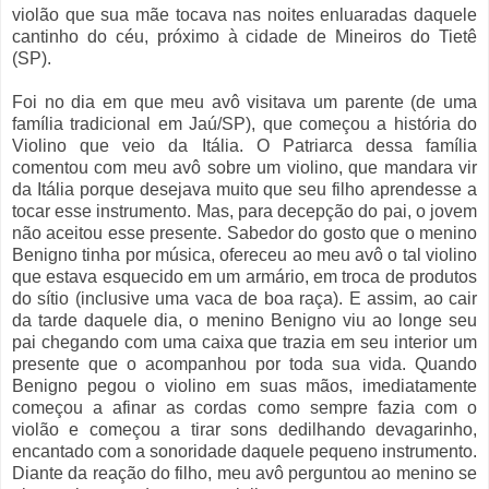
violão que sua mãe tocava nas noites enluaradas daquele
cantinho do céu, próximo à cidade de Mineiros do Tietê
(SP).
Foi no dia em que meu avô visitava um parente (de uma
família tradicional em Jaú/SP), que começou a história do
Violino que veio da Itália. O Patriarca dessa família
comentou com meu avô sobre um violino, que mandara vir
da Itália porque desejava muito que seu filho aprendesse a
tocar esse instrumento. Mas, para decepção do pai, o jovem
não aceitou esse presente. Sabedor do gosto que o menino
Benigno tinha por música, ofereceu ao meu avô o tal violino
que estava esquecido em um armário, em troca de produtos
do sítio (inclusive uma vaca de boa raça). E assim, ao cair
da tarde daquele dia, o menino Benigno viu ao longe seu
pai chegando com uma caixa que trazia em seu interior um
presente que o acompanhou por toda sua vida. Quando
Benigno pegou o violino em suas mãos, imediatamente
começou a afinar as cordas como sempre fazia com o
violão e começou a tirar sons dedilhando devagarinho,
encantado com a sonoridade daquele pequeno instrumento.
Diante da reação do filho, meu avô perguntou ao menino se