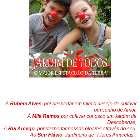
Á
Rubem Alves,
por despertar em mim o desejo de cultivar
um sonho de Amor.
À
Mila Ramos
por cultivar conosco um Jardim de
Descobertas,
À
Rui Arcego
, por despertar nossos olhares através do seu.
Ao
Seu Flávio
, Jardineiro de "Flores Amarelas".