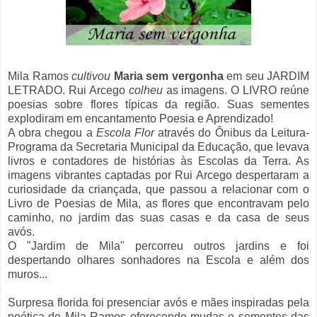
Mila Ramos
cultivou
Maria sem vergonha
em seu JARDIM
LETRADO. Rui Arcego
colheu
as imagens. O LIVRO reúne
poesias sobre flores típicas da região. Suas sementes
explodiram em encantamento Poesia e Aprendizado!
A obra chegou a
Escola Flor
através do Ônibus da Leitura-
Programa da Secretaria Municipal da Educação, que levava
livros e contadores de histórias às Escolas da Terra. As
imagens vibrantes captadas por Rui Arcego despertaram a
curiosidade da criançada, que passou a relacionar com o
Livro de Poesias de Mila, as flores que encontravam pelo
caminho, no jardim das suas casas e da casa de seus
avós.
O "Jardim de Mila" percorreu outros jardins e foi
despertando olhares sonhadores na Escola e além dos
muros...
Surpresa florida foi presenciar avós e mães inspiradas pela
poética de Mila Ramos oferecendo mudas e sementes das