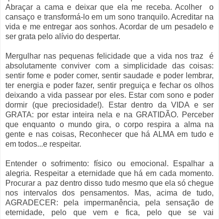
Abraçar a cama e deixar que ela me receba. Acolher
o
cansaço e transformá-lo em um sono tranquilo. Acreditar na
vida e me entregar aos sonhos. Acordar de um pesadelo e
ser grata pelo alívio do despertar.
Mergulhar nas pequenas felicidade que a vida nos traz
é
absolutamente conviver com a simplicidade das coisas:
sentir fome e poder comer, sentir saudade e poder lembrar,
ter energia e poder fazer, sentir preguiça e fechar os olhos
deixando a vida passear por eles. Estar com sono e poder
dormir (que preciosidade!). Estar dentro da VIDA e ser
GRATA: por estar inteira nela e na GRATIDÃO. Perceber
que enquanto o mundo gira, o corpo respira
a alma na
gente e nas coisas, Reconhecer que há ALMA em tudo e
em todos...e respeitar.
Entender o sofrimento: físico ou emocional. Espalhar a
alegria. Respeitar a eternidade que há em cada momento.
Procurar a
paz dentro disso tudo mesmo que ela só chegue
nos intervalos dos pensamentos. Mas, acima de tudo,
AGRADECER: pela impermanência, pela sensação de
eternidade, pelo que vem e fica, pelo que se vai