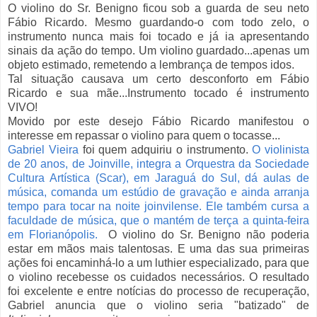
O violino do Sr. Benigno ficou sob a guarda de seu neto
Fábio Ricardo. Mesmo guardando-o com todo zelo, o
instrumento nunca mais foi tocado e já ia apresentando
sinais da ação do tempo. Um violino guardado...apenas um
objeto estimado, remetendo a lembrança de tempos idos.
Tal situação causava um certo desconforto em Fábio
Ricardo e sua mãe...Instrumento tocado é instrumento
VIVO!
Movido por este desejo Fábio Ricardo manifestou o
interesse em repassar o violino para quem o tocasse...
Gabriel Vieira
foi quem adquiriu o instrumento.
O violinista
de 20 anos, de Joinville, integra a Orquestra da Sociedade
Cultura Artística (Scar), em Jaraguá do Sul, dá aulas de
música, comanda um estúdio de gravação e ainda arranja
tempo para tocar na noite joinvilense. Ele também cursa a
faculdade de música, que o mantém de terça a quinta-feira
em Florianópolis.
O violino do Sr. Benigno não poderia
estar em mãos mais talentosas. E uma das sua primeiras
ações foi encaminhá-lo a um luthier especializado, para que
o violino recebesse os cuidados necessários. O resultado
foi excelente e entre notícias do processo de recuperação,
Gabriel anuncia que o violino seria "batizado" de