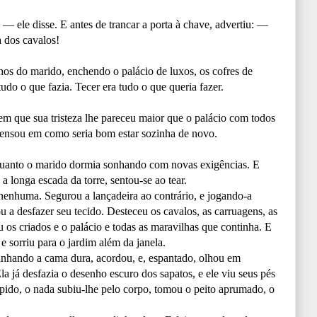
— ele disse. E antes de trancar a porta à chave, advertiu: —
a dos cavalos!
hos do marido, enchendo o palácio de luxos, os cofres de
tudo o que fazia. Tecer era tudo o que queria fazer.
em que sua tristeza lhe pareceu maior que o palácio com todos
 pensou em como seria bom estar sozinha de novo.
quanto o marido dormia sonhando com novas exigências. E
 a longa escada da torre, sentou-se ao tear.
 nenhuma. Segurou a lançadeira ao contrário, e jogando-a
 a desfazer seu tecido. Desteceu os cavalos, as carruagens, as
u os criados e o palácio e todas as maravilhas que continha. E
 sorriu para o jardim além da janela.
anhando a cama dura, acordou, e, espantado, olhou em
la já desfazia o desenho escuro dos sapatos, e ele viu seus pés
ido, o nada subiu-lhe pelo corpo, tomou o peito aprumado, o