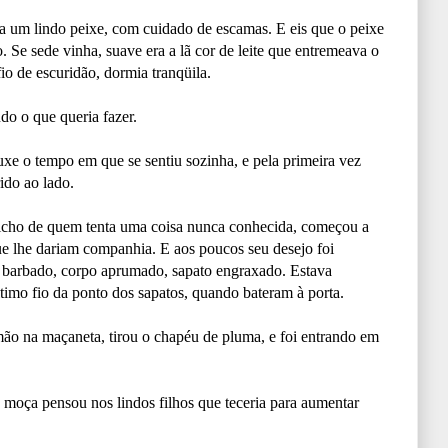
ia um lindo peixe, com cuidado de escamas. E eis que o peixe
. Se sede vinha, suave era a lã cor de leite que entremeava o
fio de escuridão, dormia tranqüila.
udo o que queria fazer.
uxe o tempo em que se sentiu sozinha, e pela primeira vez
do ao lado.
icho de quem tenta uma coisa nunca conhecida, começou a
que lhe dariam companhia. E aos poucos seu desejo foi
barbado, corpo aprumado, sapato engraxado. Estava
timo fio da ponto dos sapatos, quando bateram à porta.
ão na maçaneta, tirou o chapéu de pluma, e foi entrando em
 moça pensou nos lindos filhos que teceria para aumentar