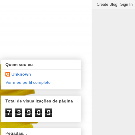
Quem sou eu
Unknown
Ver meu perfil completo
Total de visualizações de página
7
3
9
0
9
Pegadas...