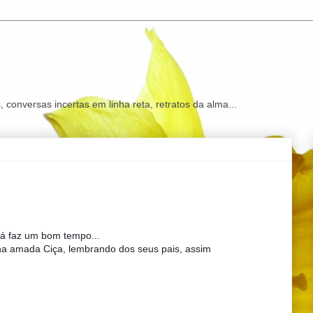
onversas incertas em linha reta, retratos da alma...
já faz um bom tempo...
inha amada Ciça, lembrando dos seus pais, assim