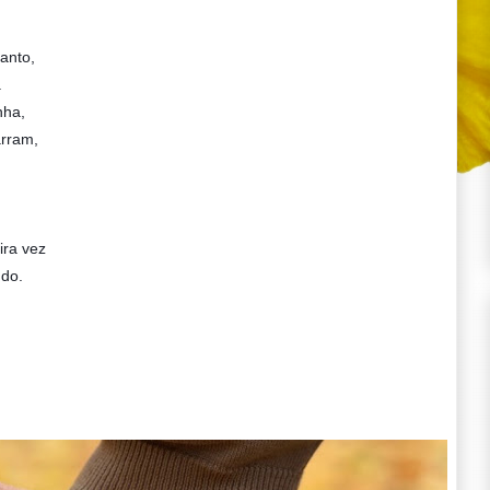
anto,
.
nha,
arram,
ira vez
ndo.