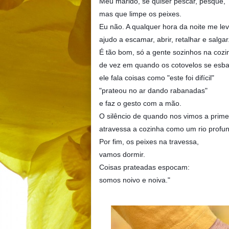
Meu marido, se quiser pescar, pesque,
mas que limpe os peixes.
Eu não. A qualquer hora da noite me lev
ajudo a escamar, abrir, retalhar e salgar
É tão bom, só a gente sozinhos na cozi
de vez em quando os cotovelos se esb
ele fala coisas como "este foi difícil"
"prateou no ar dando rabanadas"
e faz o gesto com a mão.
O silêncio de quando nos vimos a prime
atravessa a cozinha como um rio profu
Por fim, os peixes na travessa,
vamos dormir.
Coisas prateadas espocam:
somos noivo e noiva."