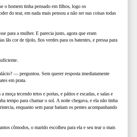
 se o homem tinha pensado em filhos, logo os
oder do tear, em nada mais pensou a não ser nas coisas todas
e para a mulher. E parecia justo, agora que eram
s lãs cor de tijolo, fios verdes para os batentes, e pressa para
uficiente.
palácio? — perguntou. Sem querer resposta imediatamente
ates em prata.
a moça tecendo tetos e portas, e pátios e escadas, e salas e
inha tempo para chamar o sol. A noite chegava, e ela não tinha
ntristecia, enquanto sem parar batiam os pentes acompanhando
 tantos cômodos, o marido escolheu para ela e seu tear o mais