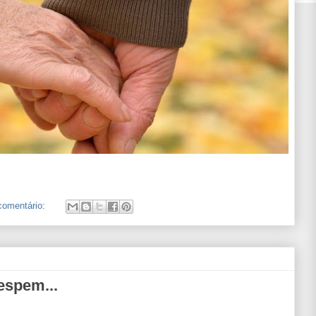
omentário:
espem...