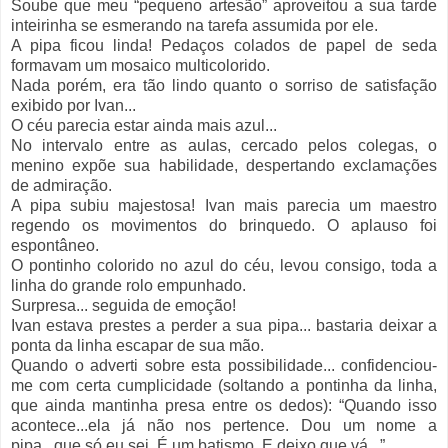
Soube que meu “pequeno artesão” aproveitou a sua tarde
inteirinha se esmerando na tarefa assumida por ele.
A pipa ficou linda! Pedaços colados de papel de seda
formavam um mosaico multicolorido.
Nada porém, era tão lindo quanto o sorriso de satisfação
exibido por Ivan...
O céu parecia estar ainda mais azul...
No intervalo entre as aulas, cercado pelos colegas, o
menino expõe sua habilidade, despertando exclamações
de admiração.
A pipa subiu majestosa! Ivan mais parecia um maestro
regendo os movimentos do brinquedo. O aplauso foi
espontâneo.
O pontinho colorido no azul do céu, levou consigo, toda a
linha do grande rolo empunhado.
Surpresa... seguida de emoção!
Ivan estava prestes a perder a sua pipa... bastaria deixar a
ponta da linha escapar de sua mão.
Quando o adverti sobre esta possibilidade... confidenciou-
me com certa cumplicidade (soltando a pontinha da linha,
que ainda mantinha presa entre os dedos): “Quando isso
acontece...ela já não nos pertence. Dou um nome a
pipa...que só eu sei. É um batismo. E deixo que vá...”