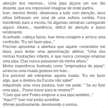
atenção dos meninos... Uma pipa alçava um voo tão
distante, que era impossível imaginar de onde partira.
Ivan, menino tímido, observava a tudo com atenção, seus
olhos brilhavam em sinal de uma euforia contida. Fora
transferido para a escola, há algumas semanas carregando
alguns rótulos... repetência, déficit de atenção e baixo
rendimento.
Acanhado, cabeça baixa. Ivan toma coragem e arrisca uma
confissão: “Eu sei fazer pipa...”
Precisei aproveitar a abertura que aquele comentário me
dava, para tentar uma aproximação afetiva: “Uma das
minhas frustrações infantis, é que nunca consegui empinar
uma pipa. Elas nunca passavam da minha altura.”
Minha experiência frustrada como “empinadora de pipas”,
arrancou uma risada gostosa em Ivan...
Era possível até interpretar aquela risada: “Eu sei fazer
algo, que a diretora da Escola não sabe!”
Adquirindo uma nova postura, Ivan me pede: “ Se eu fizer
uma pipa... Posso trazer para te mostrar?”
“Claro que sim! Podes empinar a sua pipa também...”
“Aqui??” Ivan mal podia acreditar.
Afirmei positivamente, devolvendo o sorriso.