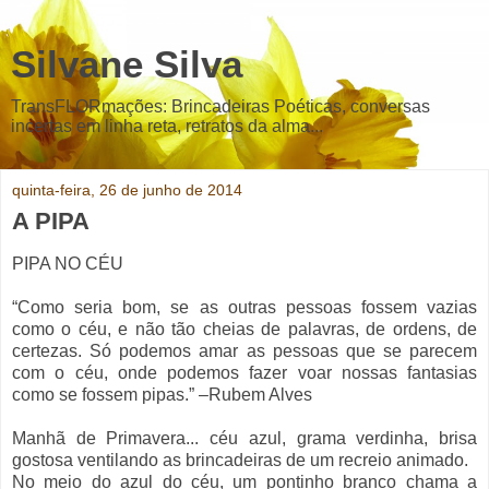
Silvane Silva
TransFLORmações: Brincadeiras Poéticas, conversas
incertas em linha reta, retratos da alma...
quinta-feira, 26 de junho de 2014
A PIPA
PIPA NO CÉU
“Como seria bom, se as outras pessoas fossem vazias
como o céu, e não tão cheias de palavras, de ordens, de
certezas. Só podemos amar as pessoas que se parecem
com o céu, onde podemos fazer voar nossas fantasias
como se fossem pipas.” –Rubem Alves
Manhã de Primavera... céu azul, grama verdinha, brisa
gostosa ventilando as brincadeiras de um recreio animado.
No meio do azul do céu, um pontinho branco chama a